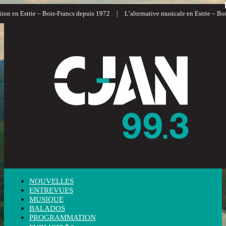
|
n en Estrie – Bois-Francs depuis 1972
L’alternative musicale en Estrie – Bois-
NOUVELLES
ENTREVUES
MUSIQUE
BALADOS
PROGRAMMATION