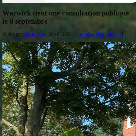
Warwick tient une consultation publique
le 8 septembre
Publié par
Sylvie Pion
|
Sep 8, 2025
|
Nouvelles régionales
|
0
|