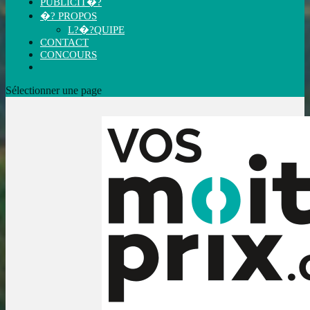
PUBLICIT�?
�? PROPOS
L?�?QUIPE
CONTACT
CONCOURS
Sélectionner une page