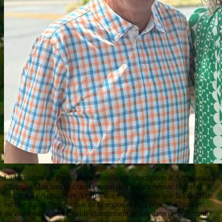
La candidate du Parti Libéral dans la circonscription d’Arthabaska,
Chantale Marchand, obtient l’appui de l’ancien député libéral et
ministre à l’Agriculture, Yvon Vallières. Il rappelle que la candidate
est une figure bien connue de la région depuis plus de 40 ans et
qu’elle incarne un véritable changement de ton dans cette élection