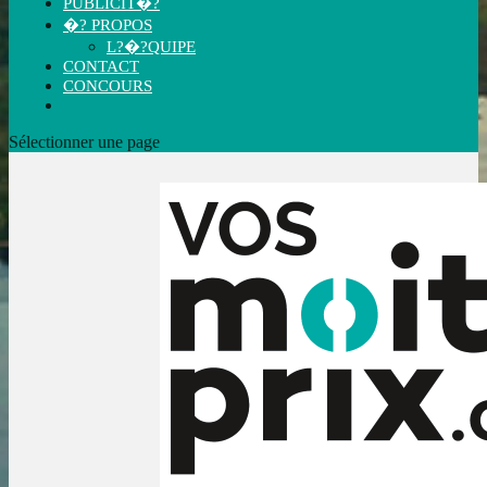
PUBLICIT�?
�? PROPOS
L?�?QUIPE
CONTACT
CONCOURS
Sélectionner une page