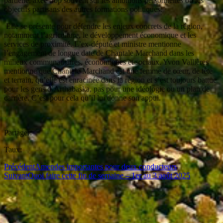
partielle, axée trop souvent sur les ambitions personnelles ou les
objectifs partisans des autres formations politiques.
Elle se présente pour défendre les enjeux concrets de la région,
notamment l’agriculture, le développement économique et les
services de proximité. L’ex-député et ministre mentionne
l’engagement de longue date de Chantale Marchand dans les
milieux communautaires, économiques et sociaux. Yvon Vallières
mentionne que Chantale Marchand est une femme de cœur, de tête
et terrain, qu’elle est enracinée dans la région et s’est toujours battue
pour les gens d’Arthabaska, pas pour une idéologie ou un plan de
carrière. C’est pour cela qu’il lui donne son appui.
Partager:
Taux:
Précédent
Amendes importantes pour deux conducteurs
Suivant
Quoi faire cette fin de semaine – 1er au 3 août 2025