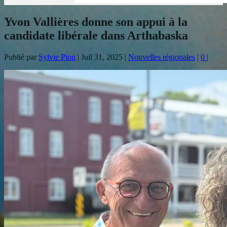
Yvon Vallières donne son appui à la
candidate libérale dans Arthabaska
Publié par
Sylvie Pion
|
Juil 31, 2025
|
Nouvelles régionales
|
0
|