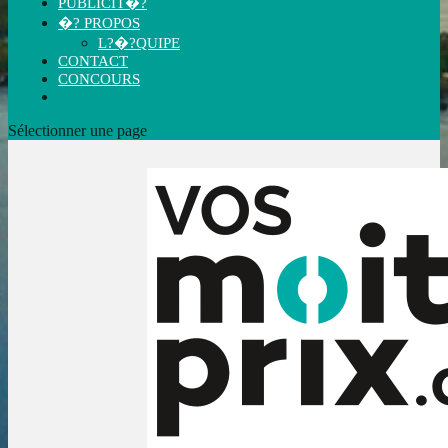
PUBLICIT�?
�? PROPOS
L?�?QUIPE
CONTACT
CONCOURS
Sélectionner une page