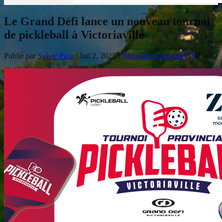
Le Grand Défi lance un nouveau tournoi
de pickleball à Victoriaville
Publié par
Sylvie Pion
|
Juil 2, 2025
|
Nouvelles régionales
|
0
|