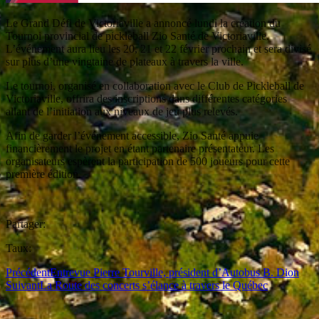
Le Grand Défi de Victoriaville a annoncé lundi la création du
Tournoi provincial de pickleball Zio Santé de Victoriaville.
L’événement aura lieu les 20, 21 et 22 février prochain et sera divisé
sur plus d’une vingtaine de plateaux à travers la ville.
Le tournoi, organisé en collaboration avec le Club de Pickleball de
Victoriaville, offrira des inscriptions dans différentes catégories
allant de l’initiation aux niveaux de jeu plus relevés.
Afin de garder l’événement accessible, Zio Santé appuie
financièrement le projet en étant partenaire présentateur. Les
organisateurs espèrent la participation de 500 joueurs pour cette
première édition.
Partager:
Taux:
Précédent
Entrevue Pierre Tourville, président d’Autobus B. Dion
Suivant
La Route des concerts s’élance à travers le Québec