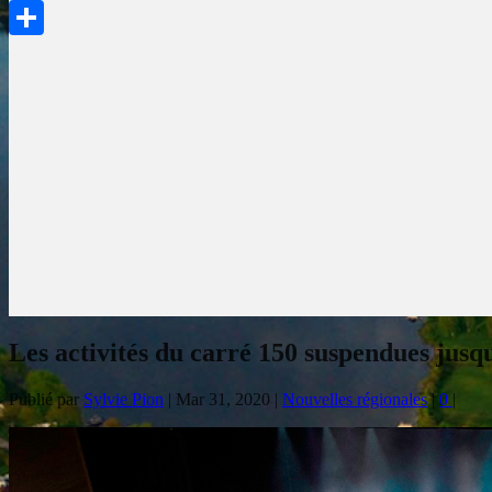
PrintFriendly
Partager
Les activités du carré 150 suspendues jusq
Publié par
Sylvie Pion
|
Mar 31, 2020
|
Nouvelles régionales
|
0
|