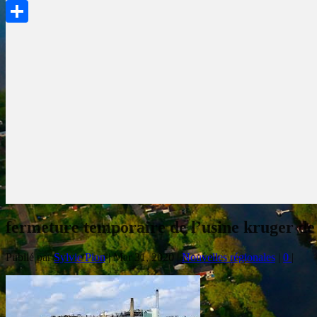
PrintFriendly
Partager
fermeture temporaire de l’usine kruger d
Publié par
Sylvie Pion
|
Mar 31, 2020
|
Nouvelles régionales
|
0
|