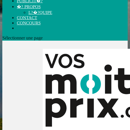
PUBLICIT�?
�? PROPOS
L?�?QUIPE
CONTACT
CONCOURS
Sélectionner une page