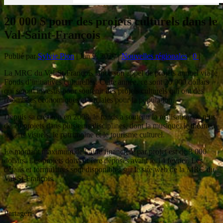
20 000 $ pour des projets culturels dans le
Val-Saint-François
Publié par
Sylvie Pion
|
Jan 9, 2020
|
Nouvelles régionales
|
0
|
La MRC du Val-St-François lance son appel de projets annuel via le
Fonds d’initiatives culturelles. Cette année, ce sont 20 000 dollars
qui seront investis pour soutenir des projets culturels qui ont des
retombées économiques et sociales pour la population.
Depuis sa création en 2008, le fonds a soutenu la réalisation de plus
de 70 projets dans plusieurs disciplines, dont la musique, le théâtre,
les arts visuels, le patrimoine et le tourisme culturel.
Le montant maximum de l’aide financière par projet est de 3 000
dollars. Les projets doivent être déposés avant le 14 février. Les
détails et formulaires sont disponibles sur le site web de la MRC du
Val-St-François.
Partager: