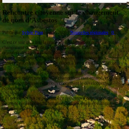
Rencontre citoyenne sur le changement
de nom d’Asbestos
Publié par
Sylvie Pion
|
Jan 9, 2020
|
Nouvelles régionales
|
0
|
C’est ce soir qu’a lieu la rencontre d’information publique sur le
changement de nom de la Ville d’Asbestos. Cette séance se
déroulera dès 19 h à la salle Notre-Dame-de-Toutes-Joies. Le
conseil municipal expliquera les raisons qui l’amènent à s’engager
dans ce processus ainsi que les étapes à venir dans la démarche.
Rappelons que c’est le 27 novembre dernier que la Ville d’Asbestos
a annoncé qu’un processus de changement était entamé, et ce, à la
suite de nombreuses réflexions concernant le développement
économique.
Les personnes qui ne peuvent être présentes à cette rencontre
pourront consulter les informations qui seront mises en ligne sur le
site internet de la Ville dès demain.
Partager: