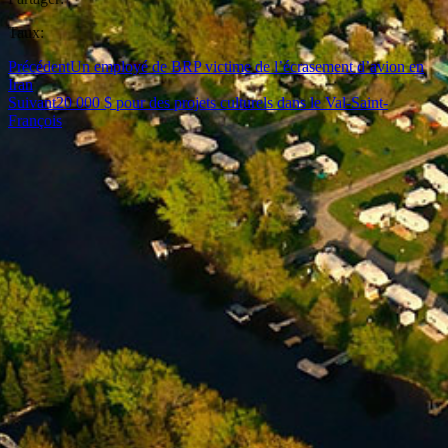
Taux:
Précédent
Un employé de BRP victime de l’écrasement d’avion en
Iran
Suivant
20 000 $ pour des projets culturels dans le Val-Saint-
François