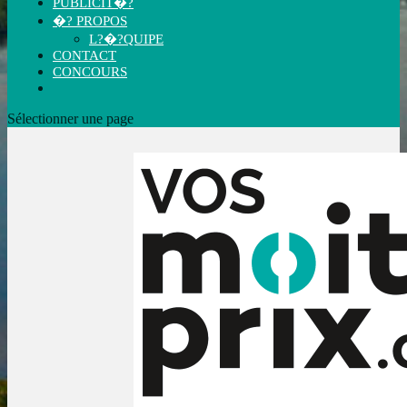
PUBLICIT�?
�? PROPOS
L?�?QUIPE
CONTACT
CONCOURS
Sélectionner une page