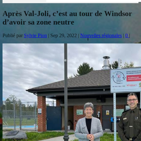
Après Val-Joli, c’est au tour de Windsor
d’avoir sa zone neutre
Publié par
Sylvie Pion
|
Sep 29, 2022
|
Nouvelles régionales
|
0
|