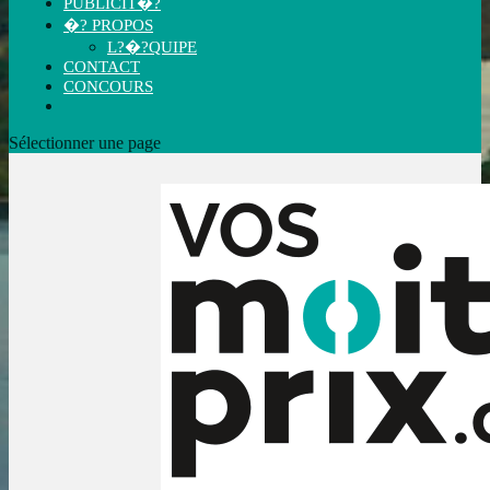
PUBLICIT�?
�? PROPOS
L?�?QUIPE
CONTACT
CONCOURS
Sélectionner une page