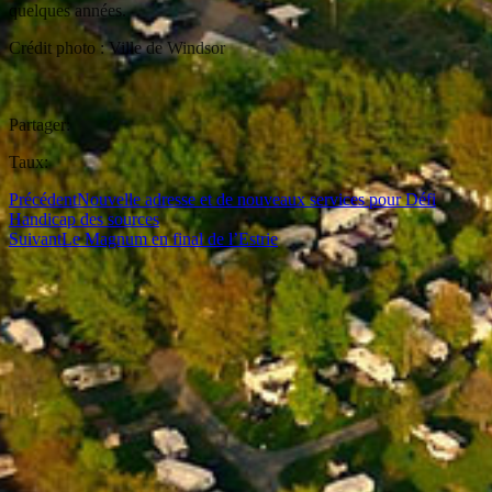
quelques années.
Crédit photo : Ville de Windsor
Partager:
Taux:
Précédent
Nouvelle adresse et de nouveaux services pour Défi
Handicap des sources
Suivant
Le Magnum en final de l’Estrie