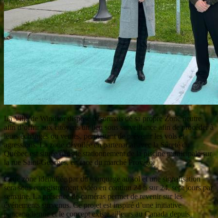
La Ville de Windsor dispose désormais de sa propre Zone neutre
afin d’offrir aux citoyens un lieu sous surveillance afin de procéder à
leurs échanges ou ventes, permettant de prévenir les vols et
agressions. La zone dévoilée en partenariat avec la Sûreté du
Québec est située dans le stationnement de la piscine municipale sur
la rue Saint-Georges, en face du marché Provigo.
Cette zone identifiée par du marquage au sol et une signalisation
sera sous enregistrement vidéo en continu 24 h sur 24, sept jours par
semaine. La présence de caméras permet de revenir sur les
événements survenus. Ce projet est inspiré d’une initiative
pancanadienne et le concept existe ailleurs au Canada depuis