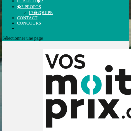
PUBLICIT�?
�? PROPOS
L?�?QUIPE
CONTACT
CONCOURS
Sélectionner une page