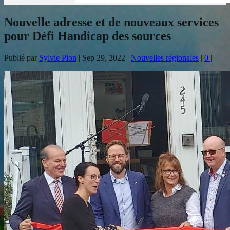
Nouvelle adresse et de nouveaux services
pour Défi Handicap des sources
Publié par
Sylvie Pion
|
Sep 29, 2022
|
Nouvelles régionales
|
0
|