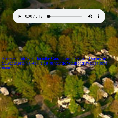
:
Partager:
Taux:
Précédent
Entrevue : Jacinthe Caron, candidate parti Québécois
Suivant
Après Val-Joli, c’est au tour de Windsor d’avoir sa zone
neutre