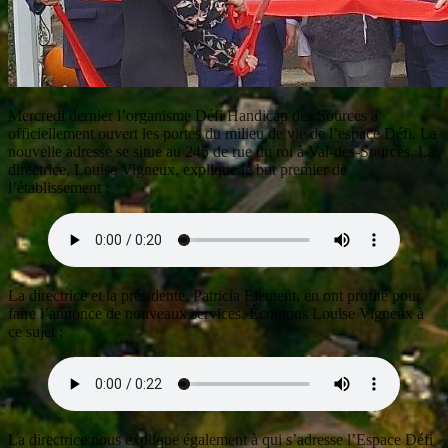
Mercredi dernier l’organisme Défi Handicap des Sources a
officiellement ouvert les portes du milieu de vie de l’espace Défi. La
nouvelle adresse se situe au 245 de rue du roi à Val-des-Sources. La
directrice, Louise Vigneux, explique le but premier de
l’établissement :
La directrice et la présidente, Patricia Element, en ont profité pour
faire l’annonce de nouveaux services. Écoutons Louise Vigneux à
ce sujet :
La directrice nous explique également à qui s’adresse l’Espace Défi