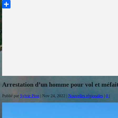
PrintFriendly
Partager
Arrestation d’un homme pour vol et méfait
Publié par
Sylvie Pion
|
Nov 24, 2022
|
Nouvelles régionales
|
0
|