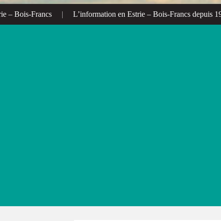
rancs
|
L’information en Estrie – Bois-Francs depuis 1972
|
L’