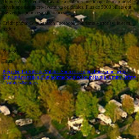
Depuis 2019, l’équipe travaille à élaborer une image de marque et
développe des micro-aventures originales. Plus de 5000 billets ont
été vendus pour ces expériences.
Crédit photo: Guy Samson Facebook Tourisme Victoriaville et sa
région
Partager:
Taux:
Précédent
La Ville de Val-des-Sources se dote d’une zone neutre
Suivant
Arrestation d’un homme pour vol et méfaits à la mine Jeffrey
à Val-des-Sources