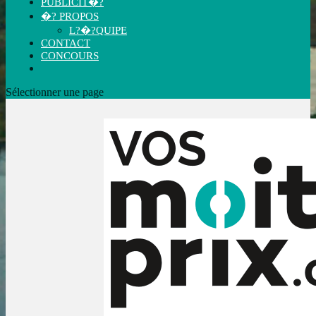
PUBLICIT�?
�? PROPOS
L?�?QUIPE
CONTACT
CONCOURS
Sélectionner une page