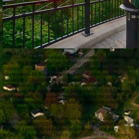
Victoriaville et sa région renoue avec la croissance prépandémie au
niveau de l’activité touristique. Selon un sondage réalisé par
Tourisme Victoriaville et sa région auprès des attraits, événements et
hébergements, 83 % des entreprises sondées ont exprimé leur
satisfaction à l’égard de la saison touristique 2022. Du côté des
attraits, près de 60 % des répondants ont mentionné que leur
achalandage était en augmentation par rapport à 2019. Au niveau
des événements, 50 % des entreprises consultées ont indiqué avoir
eu une augmentation de leur achalandage comparativement à
l’année dernière.
Les principaux hôtels de la région ont aussi, selon l’organisme,
connu une saison 2022 remarquable. En plus des touristes de
Montréal, Québec, Trois-Rivières et Sherbrooke, la région a
accueilli des visiteurs de l’Ontario, des États-Unis et de l’Europe.