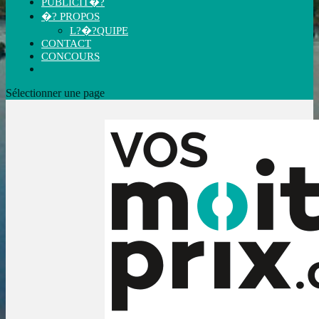
PUBLICIT�?
�? PROPOS
L?�?QUIPE
CONTACT
CONCOURS
Sélectionner une page