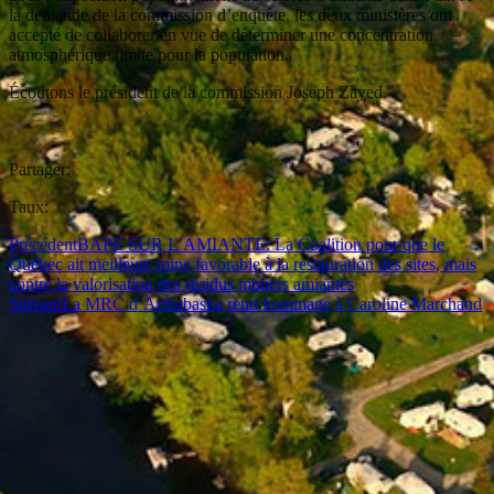
la demande de la commission d’enquête, les deux ministères ont
accepté de collaborer en vue de déterminer une concentration
atmosphérique limite pour la population.
Écoutons le président de la commission Joseph Zayed.
Partager:
Taux:
Précédent
BAPE SUR L’AMIANTE: La Coalition pour que le
Québec ait meilleure mine favorable à la restauration des sites, mais
contre la valorisation des résidus miniers amiantés
Suivant
La MRC d’Arthabaska rend hommage à Caroline Marchand