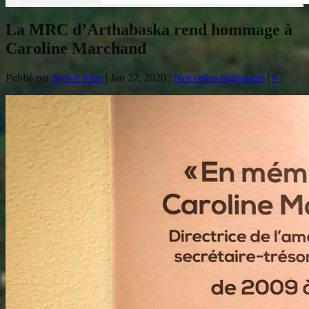
La MRC d’Arthabaska rend hommage à
Caroline Marchand
Publié par
Sylvie Pion
|
Jan 22, 2020
|
Nouvelles régionales
|
0
|