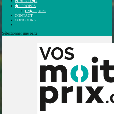
PUBLICIT�?
�? PROPOS
L?�?QUIPE
CONTACT
CONCOURS
Sélectionner une page