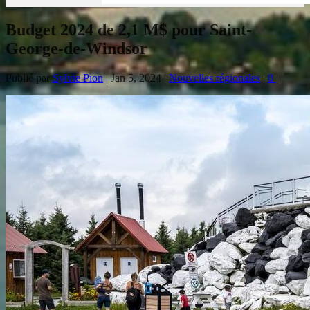
Budget 2024 de 2,1 M$ pour Saint-
George-de-Windsor
Publié par
Sylvie Pion
|
Jan 5, 2024
|
Nouvelles régionales
|
0
|