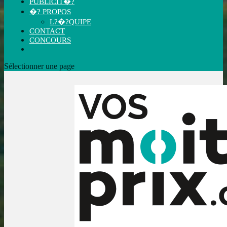
PUBLICIT�?
�? PROPOS
L?�?QUIPE
CONTACT
CONCOURS
Sélectionner une page