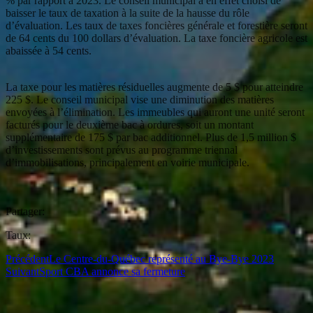
% par rapport à 2023. Le conseil municipal a en effet choisi de
baisser le taux de taxation à la suite de la hausse du rôle
d’évaluation. Les taux de taxes foncières générale et forestière seront
de 64 cents du 100 dollars d’évaluation. La taxe foncière agricole est
abaissée à 54 cents.
La taxe pour les matières résiduelles augmente de 5 $ pour atteindre
225 $. Le conseil municipal vise une diminution des matières
envoyées à l’élimination. Les immeubles qui auront une unité seront
facturés pour le deuxième bac à ordures, soit un montant
supplémentaire de 175 $ par bac additionnel. Plus de 1,5 million $
d’investissements sont prévus au programme triennal
d’immobilisations, principalement en voirie municipale.
Partager:
Taux:
Précédent
Le Centre-du-Québec représenté au Bye-Bye 2023
Suivant
Sport CBA annonce sa fermeture