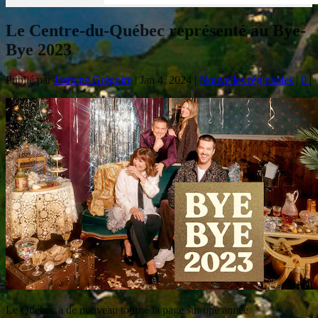
Le Centre-du-Québec représenté au Bye-
Bye 2023
Publié par
Jasmine Grégoire
|
Jan 4, 2024
|
Nouvelles régionales
|
0
|
Le Québec a de nouveau tourné la page sur une année