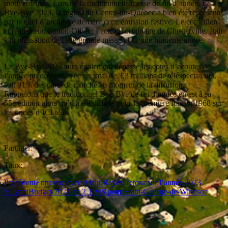
mouvementée. Lors de la traditionnelle messe de fin d’année, Le
Bye-Bye 2023, la région du Centre-du-Québec a bien été représenté
par le chef d’orchestre derrière cette émission festive. Le comédien
et réalisateur, Simon-Olivier Fecteau, originaire de Chesterville, était
à la réalisation de cette grande messe pour une huitième année.
Le Bye-Bye 2023 aura également dépassé les cotes d’écoutes de
l’année précédente avec un total de 3,3 millions de téléspectateurs,
soit 91% des parts de marché au moment de la diffusion.
Rappelons que le traditionnel Bye-Bye de fin d’année en est à sa
55e édition alors qu’il a été diffusé pour la première fois en 1968 sur
les ondes d’ICI télé.
Partager:
Taux:
Précédent
Entrevue avec Alain Rayes, retour sur l’année 2023
Suivant
Budget 2024 de 2,1 M$ pour Saint-George-de-Windsor