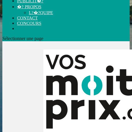
PUBLICIT�?
�? PROPOS
L?�?QUIPE
CONTACT
CONCOURS
Sélectionner une page