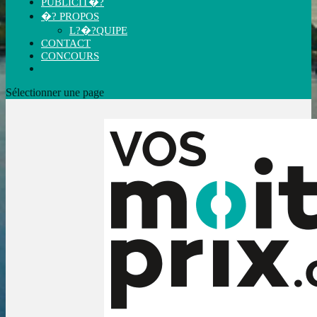
PUBLICIT�?
�? PROPOS
L?�?QUIPE
CONTACT
CONCOURS
Sélectionner une page