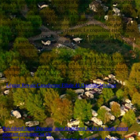
Chaque année du dernier vendredi d’octobre, soit le 28 pour 2022,
jusqu’au 11 novembre, jour du Souvenir, les citoyens sont invités à
afficher fièrement un coquelicot à la boutonnière. C’est le symbole
du Souvenir et un rappel visuel de l’engagement à ne jamais oublier
tous ces Canadiens et Canadiennes décédés en temps de guerre et
lors d’opérations militaires plus récentes. Le coquelicot est distribué
gratuitement à tous ceux qui souhaitent en porter, mais la Légion
accepte avec gratitude les dons au Fonds du coquelicot de la Légion
royale canadienne Danville-Windsor.
Ces dons permettront d’apporter une aide financière aux vétérans et
aux membres des forces canadiennes et à leur famille, pour de la
nourriture, des médicaments, des appareils médicaux et même des
bourses d‘études pour leurs enfants.
©
Légion Royale Canadienne Filiale 41 Danville-Windsor
Partager:
Taux:
Précédent
Emmy Pruneau, aura finalement accès au médicament
pouvant prolonger sa vie
Suivant
Un beau prix pour un membre de la ville de Richmond