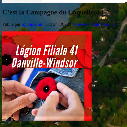
C’est la Campagne du Coquelicot !
Publié par
Sylvie Pion
|
Oct 24, 2022
|
Nouvelles régionales
|
0
|