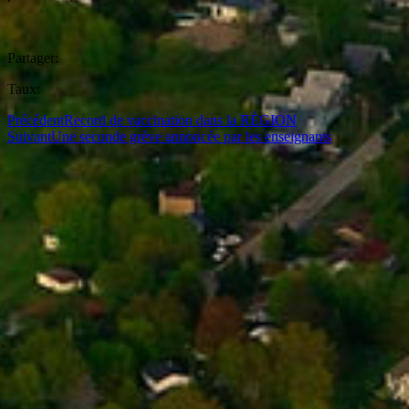
Partager:
Taux:
Précédent
Record de vaccination dans la RÉGION
Suivant
Une seconde grève annoncée par les enseignants