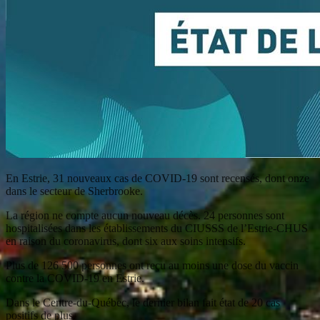
En Estrie, 31 nouveaux cas de COVID-19 sont recensés, dont onze
dans le secteur de Sherbrooke.
La région ne compte aucun nouveau décès. 24 personnes sont
hospitalisées dans les établissements du CIUSSS de l’Estrie-CHUS
en raison du coronavirus, dont six aux soins intensifs.
Plus de 126 500 personnes ont reçu au moins une dose du vaccin
contre la COVID-19 en Estrie.
Dans le Centre-du-Québec, le dernier bilan fait état de 20 cas
positifs de plus.