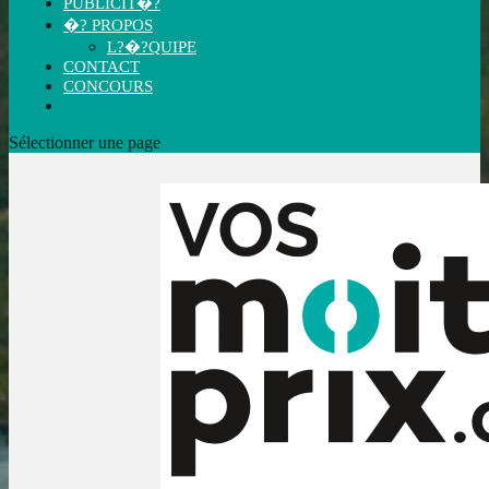
PUBLICIT�?
�? PROPOS
L?�?QUIPE
CONTACT
CONCOURS
Sélectionner une page