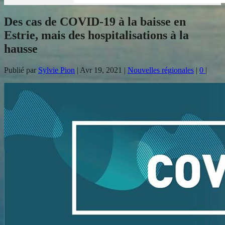
Des cas de COVID-19 à la baisse en
Estrie, mais des hospitalisations à la
hausse
Publié par
Sylvie Pion
|
Avr 19, 2021
|
Nouvelles régionales
|
0
|