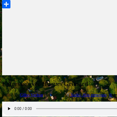
PrintFriendly
Partager
Entrevue avec Hugues Grimard
Publié par
Gilles Vachon
|
Oct 20, 2020
|
Audio -Nos entrevues
|
0
|