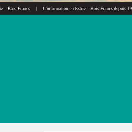
– Bois-Francs
|
L’information en Estrie – Bois-Francs depuis 1972