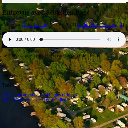
Entrevue avec Sébastien Pagé
Publié par
Gilles Vachon
|
Oct 20, 2020
|
Audio -Nos entrevues
|
0
|
Le nouveau président des éleveurs de porcs de l’Estrie
Partager:
Taux:
Précédent
Entrevue avec Hugues Grimard
Suivant
Entrevue avec André Pelletier