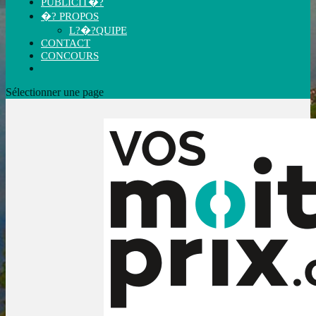
PUBLICIT�?
�? PROPOS
L?�?QUIPE
CONTACT
CONCOURS
Sélectionner une page