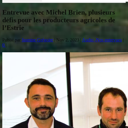
Entrevue avec Michel Brien, plusieurs
défis pour les producteurs agricoles de
l’Estrie
Publié par
Jasmine Grégoire
|
Nov 2, 2023
|
Audio -Nos entrevues
|
0
|