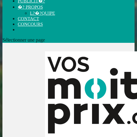
PUBLICIT�?
�? PROPOS
L?�?QUIPE
CONTACT
CONCOURS
Sélectionner une page