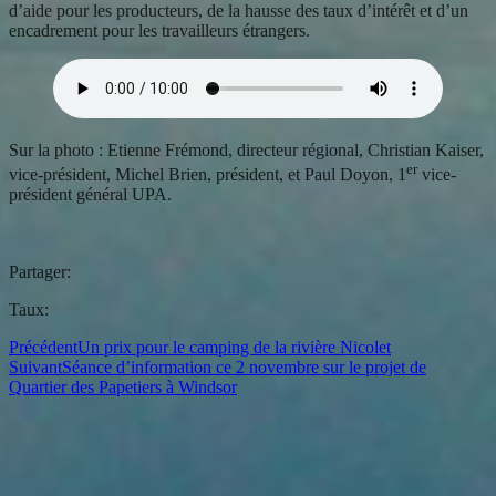
d’aide pour les producteurs, de la hausse des taux d’intérêt et d’un
encadrement pour les travailleurs étrangers.
Sur la photo : Etienne Frémond, directeur régional, Christian Kaiser,
er
vice-président, Michel Brien, président, et Paul Doyon, 1
vice-
président général UPA.
Partager:
Taux:
Précédent
Un prix pour le camping de la rivière Nicolet
Suivant
Séance d’information ce 2 novembre sur le projet de
Quartier des Papetiers à Windsor