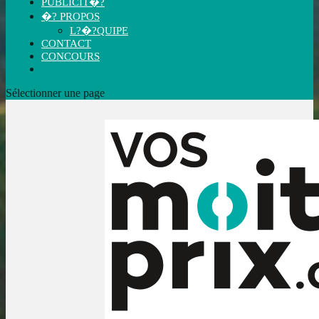
PUBLICIT�?
�? PROPOS
L?�?QUIPE
CONTACT
CONCOURS
Sélectionner une page