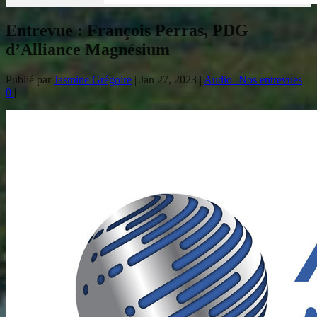
Entrevue : François Perras, PDG
d’Alliance Magnésium
Publié par
Jasmine Grégoire
|
Jan 27, 2023
|
Audio -Nos entrevues
|
0
|