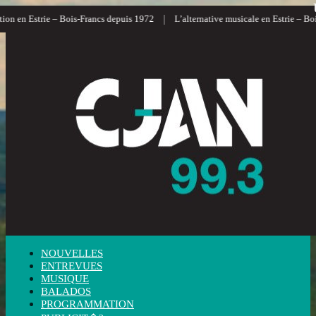
|
on en Estrie – Bois-Francs depuis 1972
L’alternative musicale en Estrie – Bois
NOUVELLES
ENTREVUES
MUSIQUE
BALADOS
PROGRAMMATION