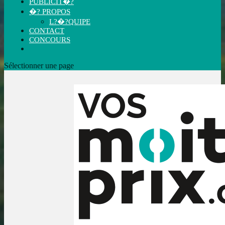
PUBLICIT�?
�? PROPOS
L?�?QUIPE
CONTACT
CONCOURS
Sélectionner une page