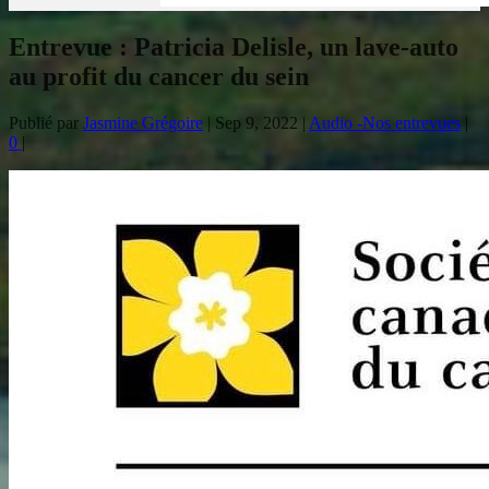
Entrevue : Patricia Delisle, un lave-auto
au profit du cancer du sein
Publié par
Jasmine Grégoire
|
Sep 9, 2022
|
Audio -Nos entrevues
|
0
|