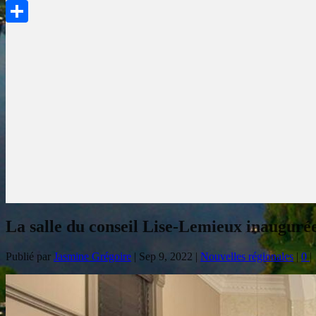
PrintFriendly
Partager
La salle du conseil Lise-Lemieux inaugur
Publié par
Jasmine Grégoire
|
Sep 9, 2022
|
Nouvelles régionales
|
0
|