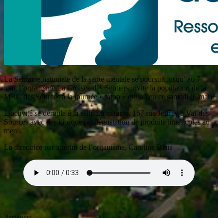
La Semaine nationale de la santé mentale se poursuit jusqu’ au 7
mai, l’organisme La Croisée des Sentiers invite la population de la
MRC des Sources à la journée « tatoo » qui a lieu ce samedi (6 mai).
L’activité se déroule à la salle La mitaine, 167 rue Jeffrey à Val-des-
Sources avec des kiosques et dégustation de produits brassicoles au
menu.
La directrice par intérim de l’organisme, Caroline Blais
Partager: