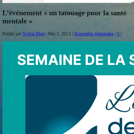
L’événement « un tatouage pour la santé
mentale »
Publié par
Sylvie Pion
|
Mai 5, 2023
|
Nouvelles régionales
|
0
|