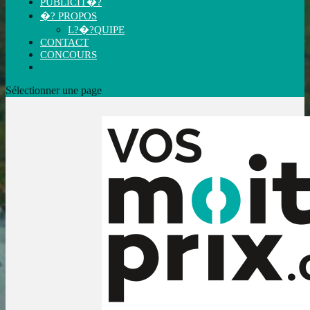
PUBLICIT�?
�? PROPOS
L?�?QUIPE
CONTACT
CONCOURS
Sélectionner une page