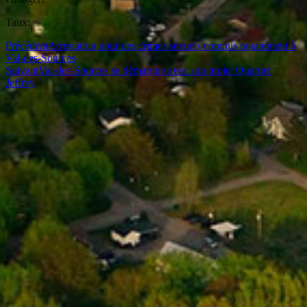
Taux:
Précédent
Arrestation pour des crimes sexuels commis notamment à
Val-des-Sources
Suivant
Val-des-Sources se démarque avec son projet Quartier
Jeffrey