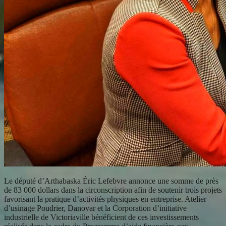
Le député d’Arthabaska Éric Lefebvre annonce une somme de près
de 83 000 dollars dans la circonscription afin de soutenir trois projets
favorisant la pratique d’activités physiques en entreprise. Atelier
d’usinage Poudrier, Danovar et la Corporation d’initiative
industrielle de Victoriaville bénéficient de ces investissements