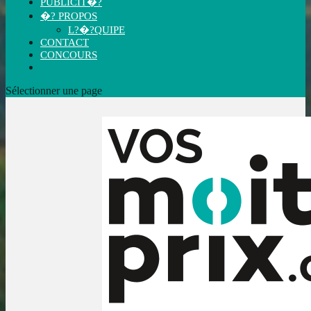
PUBLICIT�?
�? PROPOS
L?�?QUIPE
CONTACT
CONCOURS
Sélectionner une page