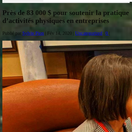
Près de 83 000 $ pour soutenir la pratique
d’activités physiques en entreprises
Publié par
Sylvie Pion
|
Fév 14, 2020
|
Uncategorized
|
0
|