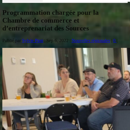
Programmation chargée pour la
Chambre de commerce et
d’entreprenariat des Sources
Publié par
Sylvie Pion
|
Sep 6, 2022
|
Nouvelles régionales
|
0
|