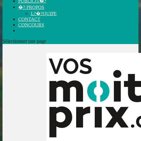
PUBLICIT�?
�? PROPOS
L?�?QUIPE
CONTACT
CONCOURS
Sélectionner une page