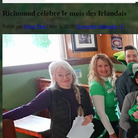
Richmond célèbre le mois des Irlandais
Publié par
Sylvie Pion
|
Mar 3, 2020
|
Nouvelles régionales
|
0
|