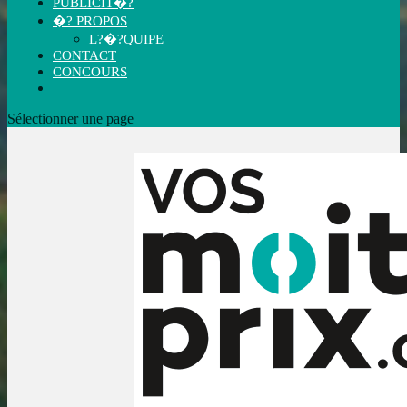
PUBLICIT�?
�? PROPOS
L?�?QUIPE
CONTACT
CONCOURS
Sélectionner une page