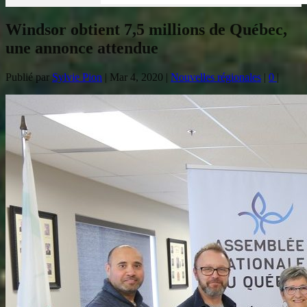
Windsor obtient 7,5 millions de Québec,
une annonce attendue
Publié par
Sylvie Pion
|
Mar 4, 2020
|
Nouvelles régionales
|
0
|