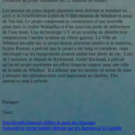
consacrée au projet dépassant les 12 millions de dollars.
Les travaux en cours depuis plusieurs mois doivent se terminer en
avril et ils bénéficieront à plus de 5 500 citoyens de Windsor et aussi
de Val-Joli. Le projet comprenait la construction d’une nouvelle
prise dans la rivière Watopéka et d’un nouveau poste de relèvement
de l’eau brute. Une technologie UV et un système de désinfection
remplaceront l’ancien système au chlore gazeux. La Ville de
Windsor travaille sur ce projet depuis plusieurs années et la mairesse,
Sylvie Bureau, a précisé que le projet a été long et complexe, mais
nécessaire car les équipements avaient atteint leur durée de vie. Lors
de l’annonce, le député de Richmond, André Bachand, a précisé
qu’un tel projet représente un effort financier majeur pour une ville
de la taille de Windsor. Il a affirmé que les besoins en terme de mise
à niveaux des infrastructures sont importants au Québec. Des
annonces sont à prévoir.
Partager:
Taux:
Précédent
Richmond célèbre le mois des Irlandais
Suivant
Une ferme laitière détruite par les flammes à St-Camille