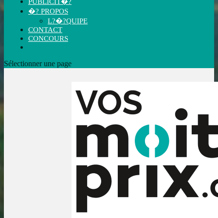
PUBLICIT�?
�? PROPOS
L?�?QUIPE
CONTACT
CONCOURS
Sélectionner une page